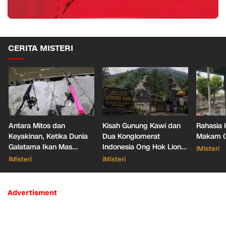
CERITA MISTERI
Antara Mitos dan
Kisah Gunung Kawi dan
Rahasia 
Keyakinan, Ketika Dunia
Dua Konglomerat
Makam Ga
Galatama Ikan Mas
Indonesia Ong Hok Liong
iMisteri
Bersentuhan dengan Hal
hingga Liem Sioe Liong
iMisteri
iMisteri
Mistis
Advertisment