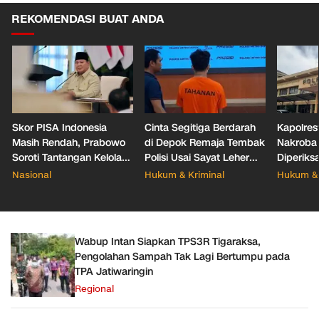
REKOMENDASI BUAT ANDA
Skor PISA Indonesia
Cinta Segitiga Berdarah
Kapolres
Masih Rendah, Prabowo
di Depok Remaja Tembak
Nakroba
Soroti Tantangan Kelola
Polisi Usai Sayat Leher
Diperiks
388 Ribu Sekolah
Pacar Baru Mantan
Nasional
Hukum & Kriminal
Hukum & 
Wabup Intan Siapkan TPS3R Tigaraksa,
Pengolahan Sampah Tak Lagi Bertumpu pada
TPA Jatiwaringin
Regional