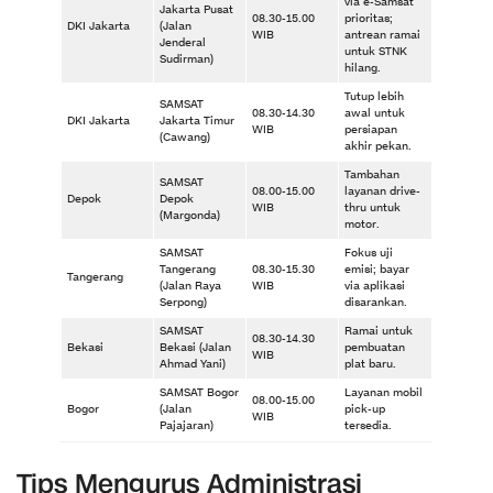
via e-Samsat
Jakarta Pusat
08.30-15.00
prioritas;
DKI Jakarta
(Jalan
WIB
antrean ramai
Jenderal
untuk STNK
Sudirman)
hilang.
Tutup lebih
SAMSAT
08.30-14.30
awal untuk
DKI Jakarta
Jakarta Timur
WIB
persiapan
(Cawang)
akhir pekan.
Tambahan
SAMSAT
08.00-15.00
layanan drive-
Depok
Depok
WIB
thru untuk
(Margonda)
motor.
SAMSAT
Fokus uji
Tangerang
08.30-15.30
emisi; bayar
Tangerang
(Jalan Raya
WIB
via aplikasi
Serpong)
disarankan.
SAMSAT
Ramai untuk
08.30-14.30
Bekasi
Bekasi (Jalan
pembuatan
WIB
Ahmad Yani)
plat baru.
SAMSAT Bogor
Layanan mobil
08.00-15.00
Bogor
(Jalan
pick-up
WIB
Pajajaran)
tersedia.
Tips Mengurus Administrasi