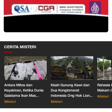
CERITA MISTERI
Antara Mitos dan
Kisah Gunung Kawi dan
Rahasia 
Keyakinan, Ketika Dunia
Dua Konglomerat
Makam Ga
Galatama Ikan Mas
Indonesia Ong Hok Liong
iMisteri
Bersentuhan dengan Hal
hingga Liem Sioe Liong
iMisteri
iMisteri
Mistis