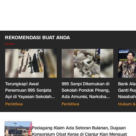
REKOMENDASI BUAT ANDA
Terungkap! Awal
995 Senpi Ditemukan di
Bank Ala
Penemuan 995 Senjata
Sekolah Pondok Pinang,
Ganti Ru
Api di Yayasan Sekolah
Ada Amunisi, Narkoba
Nasabah
Jaksel
hingga Dugaan Bunker
Office T
Peristiwa
Peristiwa
Hukum & 
Hukum
Pedagang Klaim Ada Setoran Bulanan, Dugaan
Konsorsium Obat Keras di Cianjur Kian Menguat