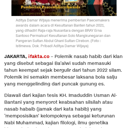
Aditya Damar Wijaya menerima pemberian Paecemakers
awards dalam acara di Kesultanan Banten tahun 2021,
yang dihadiri Raja-raja Nusantara dengan BRAY Erna
Santoso Permaisuri Kesultanan Solo Mangkunegaran dan
Pangeran Sultan Abdul Ghani Sultan Cirebon. (Foto :
Istimewa. Dok. Pribadi Aditya Damar Wijaya)
JAKARTA,
ifakta.co
– Polemik nasab habib dari klan
yang disebut sebagai Ba’alwi sudah memasuki
tahun keempat sejak bergulir dari tahun 2022 silam.
Polemik ini semakin membesar laksana bola salju
yang menggelinding dari puncak gunung es.
Diawali dari kajian tesis KH. Imaduddin Usman Al-
Bantani yang menyorot keabsahan silsilah atau
nasab habaib (jamak dari kata habib) yang
‘memposisikan’ kelompoknya sebagai keturunan
Nabi Muhammad, kajian filologi, ilmu genetika