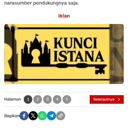
narasumber pendukungnya saja.
Iklan
Halaman
1
2
3
4
5
Selanjutnya
Bagikan