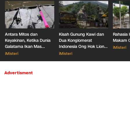
Antara Mitos dan
Kisah Gunung Kawi dan
Rahasia 
Keyakinan, Ketika Dunia
Dua Konglomerat
Makam Ga
Galatama Ikan Mas
Indonesia Ong Hok Liong
iMisteri
Bersentuhan dengan Hal
hingga Liem Sioe Liong
iMisteri
iMisteri
Mistis
Advertisment