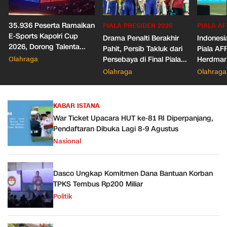
35.936 Peserta Ramaikan
PIALA PRESIDEN 2026
PIALA AF
E-Sports Kapolri Cup
Drama Penalti Berakhir
Indonesia
2026, Dorong Talenta
Pahit, Persib Takluk dari
Piala AF
Digital dan Keamanan
Olahraga
Persebaya di Final Piala
Herdman
Siber
Presiden 2026
Wasit
Olahraga
Olahraga
KABAR ISTANA
War Ticket Upacara HUT ke-81 RI Diperpanjang,
Pendaftaran Dibuka Lagi 8-9 Agustus
Nasional
Dasco Ungkap Komitmen Dana Bantuan Korban
TPKS Tembus Rp200 Miliar
Politik