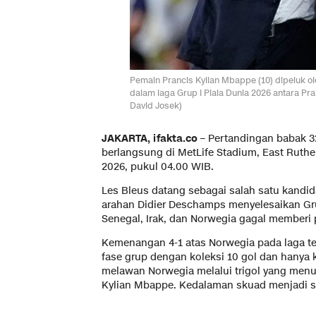
Pemain Prancis Kylian Mbappe (10) dipeluk o
dalam laga Grup I Piala Dunia 2026 antara Pranc
David Josek)
JAKARTA, ifakta.co –
Pertandingan babak 3
berlangsung di MetLife Stadium, East Ruther
2026, pukul 04.00 WIB.
Les Bleus datang sebagai salah satu kandid
arahan Didier Deschamps menyelesaikan Gr
Senegal, Irak, dan Norwegia gagal memberi 
Kemenangan 4-1 atas Norwegia pada laga te
fase grup dengan koleksi 10 gol dan hanya
melawan Norwegia melalui trigol yang men
Kylian Mbappe. Kedalaman skuad menjadi sa