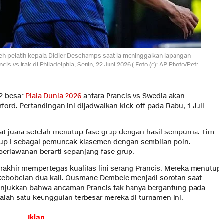
leh pelatih kepala Didier Deschamps saat ia meninggalkan lapangan
is vs Irak di Philadelphia, Senin, 22 Juni 2026 ( Foto (c): AP Photo/Petr
2 besar
Piala Dunia 2026
antara Prancis vs Swedia akan
ford. Pertandingan ini dijadwalkan kick-off pada Rabu, 1 Juli
at juara setelah menutup fase grup dengan hasil sempurna. Tim
up I sebagai pemuncak klasemen dengan sembilan poin.
perlawanan berarti sepanjang fase grup.
rakhir mempertegas kualitas lini serang Prancis. Mereka menutu
 kebobolan dua kali. Ousmane Dembele menjadi sorotan saat
unjukkan bahwa ancaman Prancis tak hanya bergantung pada
lah satu keunggulan terbesar mereka di turnamen ini.
Iklan