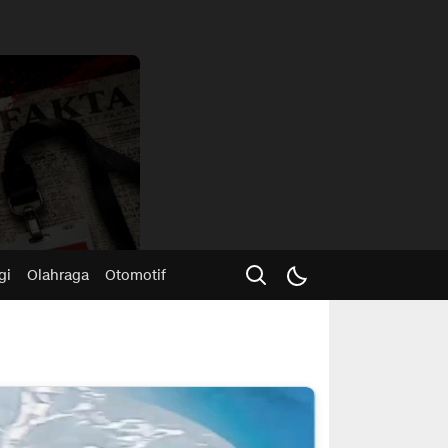
Advertisme
gi
Olahraga
Otomotif