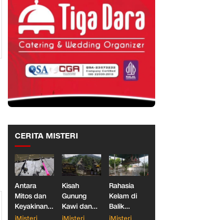
CERITA MISTERI
Antara
Kisah
Rahasia
Mitos dan
Gunung
Kelam di
Keyakinan,
Kawi dan
Balik
Ketika
Dua
Makam
iMisteri
iMisteri
iMisteri