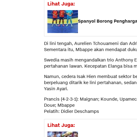
Lihat Juga:
Spanyol Borong Penghargaan
Di lini tengah, Aurelien Tchouameni dan Ad
Sementara itu, Mbappe akan mendapat dukung
Swedia masih mengandalkan trio Anthony E
pertahanan lawan. Kecepatan Elanga bisa m
Namun, cedera Isak Hien membuat sektor be
berpeluang ditarik ke lini pertahanan, sed
Yasin Ayari.
Prancis (4-2-3-1): Maignan; Kounde, Upamec
Doue; Mbappe
Pelatih: Didier Deschamps
Lihat Juga: