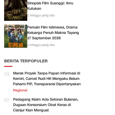
Sinopsis Film Suanggi: Ilmu
Kutukan
1 minggu yang lalu
Pemain Film Istimewa, Drama
Keluarga Penuh Makna Tayang
17 September 2026
1 minggu yang lalu
BERITA TERPOPULER
01
Marak Proyek Tanpa Papan Informasi di
Kemiri, Camat Rudi HK Mengaku Belum
Pahami PIP, Transparansi Dipertanyakan
Regional
02
Pedagang Klaim Ada Setoran Bulanan,
Dugaan Konsorsium Obat Keras di
Cianjur Kian Menguat