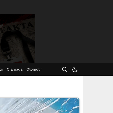
Advertisme
gi
Olahraga
Otomotif