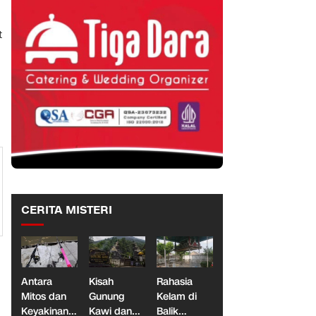
t
CERITA MISTERI
Antara
Kisah
Rahasia
Mitos dan
Gunung
Kelam di
Keyakinan,
Kawi dan
Balik