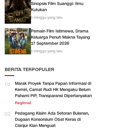
Sinopsis Film Suanggi: Ilmu
Kutukan
1 minggu yang lalu
Pemain Film Istimewa, Drama
Keluarga Penuh Makna Tayang
17 September 2026
1 minggu yang lalu
BERITA TERPOPULER
01
Marak Proyek Tanpa Papan Informasi di
Kemiri, Camat Rudi HK Mengaku Belum
Pahami PIP, Transparansi Dipertanyakan
Regional
02
Pedagang Klaim Ada Setoran Bulanan,
Dugaan Konsorsium Obat Keras di
Cianjur Kian Menguat