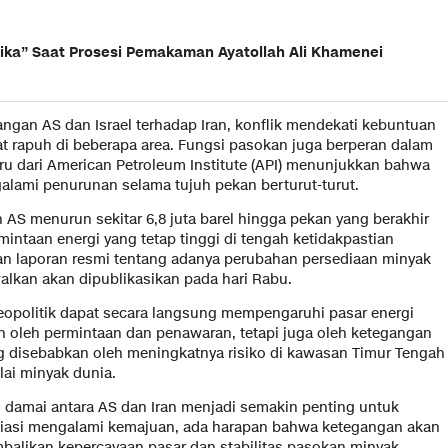
ika” Saat Prosesi Pemakaman Ayatollah Ali Khamenei
rangan AS dan Israel terhadap Iran, konflik mendekati kebuntuan
t rapuh di beberapa area. Fungsi pasokan juga berperan dalam
u dari American Petroleum Institute (API) menunjukkan bahwa
alami penurunan selama tujuh pekan berturut-turut.
 AS menurun sekitar 6,8 juta barel hingga pekan yang berakhir
ntaan energi yang tetap tinggi di tengah ketidakpastian
kan laporan resmi tentang adanya perubahan persediaan minyak
walkan akan dipublikasikan pada hari Rabu.
eopolitik dapat secara langsung mempengaruhi pasar energi
an oleh permintaan dan penawaran, tetapi juga oleh ketegangan
ang disebabkan oleh meningkatnya risiko di kawasan Timur Tengah
ilai minyak dunia.
n damai antara AS dan Iran menjadi semakin penting untuk
osiasi mengalami kemajuan, ada harapan bahwa ketegangan akan
balikan kepercayaan pasar dan stabilitas pasokan minyak.