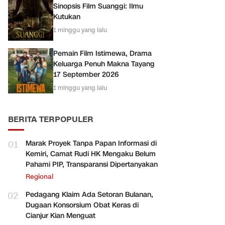
Sinopsis Film Suanggi: Ilmu
Kutukan
1 minggu yang lalu
Pemain Film Istimewa, Drama
Keluarga Penuh Makna Tayang
17 September 2026
1 minggu yang lalu
BERITA TERPOPULER
01
Marak Proyek Tanpa Papan Informasi di
Kemiri, Camat Rudi HK Mengaku Belum
Pahami PIP, Transparansi Dipertanyakan
Regional
02
Pedagang Klaim Ada Setoran Bulanan,
Dugaan Konsorsium Obat Keras di
Cianjur Kian Menguat