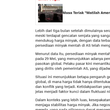
Masa Teriak “Matilah Amer
Lebih dari tiga bulan setelah dimulainya se
meski terdapat gencatan senjata yang sanga
mendukug harga minyak, dengan data terbar
persediaan minyak mentah di AS telah meng
Menurut data itu, persediaan minyak mentah
pada 29 Mei, yang menunjukkan adanya permi
pasokan global. Pelaku pasar kini menanti
yang dirilis oleh pemerintah AS, yang dijad
Situasi ini menunjukkan betapa pengaruh g
global, di mana harga tidak hanya ditentuk
dan konflik yang terjadi. Ketidakpastian y
jelas menjadi faktor kunci dalam fluktuasi n
Dalam konteks yang lebih luas, kesepakata
menjaga stabilitas harga minyak. Jika neg
mereda, yang pada gilirannya dapat mengem