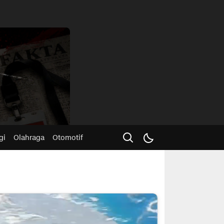
Advertisme
gi
Olahraga
Otomotif