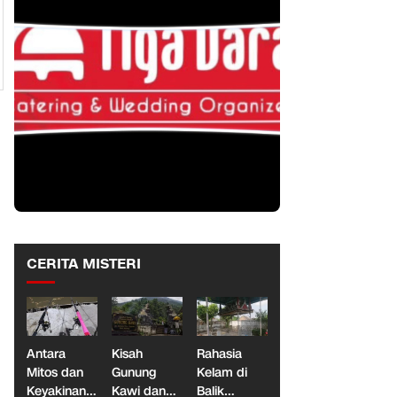
CERITA MISTERI
Antara
Kisah
Rahasia
Mitos dan
Gunung
Kelam di
Keyakinan,
Kawi dan
Balik