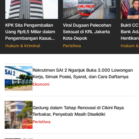
KPK Sita Pengembalian
Viral Dugaan Pelecehan
Bukti CC
Uang Rp9,5 Miliar dalam
Seksual di KRL Jakarta
Bank Ada
Pengembangan Kasus
Kota-Depok
Hentikan
Korupsi Pajak KPP
Dugaan 
Hukum & Kriminal
Peristiwa
Hukum & 
Banjarmasin
Rekrutmen SAI 2 Nganjuk Buka 3.000 Lowongan
Kerja, Simak Posisi, Syarat, dan Cara Daftarnya
Ekonomi
Gedung dalam Tahap Renovasi di Cikini Raya
Terbakar, Penyebab Masih Diselidiki
Peristiwa