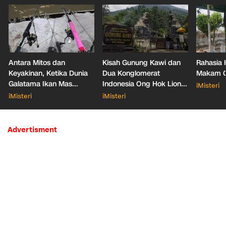
Antara Mitos dan
Kisah Gunung Kawi dan
Rahasia 
Keyakinan, Ketika Dunia
Dua Konglomerat
Makam Ga
Galatama Ikan Mas
Indonesia Ong Hok Liong
iMisteri
Bersentuhan dengan Hal
hingga Liem Sioe Liong
iMisteri
iMisteri
Mistis
Advertisment