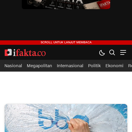
ifakta.co
#pastibenar
Nasional
Megapolitan
Internasional
Politik
Ekonomi
R