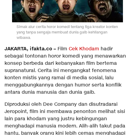
Simak alur cerita horor komedi tentang tiga kreator konten
yang tanpa sengaja membuat dunia gaib kehilangan
wibawa.
JAKARTA, ifakta.co –
Film
Cek Khodam
hadir
sebagai tontonan horor komedi yang menawarkan
konsep berbeda dari kebanyakan film bertema
supranatural. Cerita ini mengangkat fenomena
konten mistis yang ramai di media sosial, lalu
menggabungkannya dengan humor serta konflik
antara dunia manusia dan dunia gaib.
Diproduksi oleh Dee Company dan disutradarai
Jeropoint, film ini membawa penonton melihat sisi
lain para khodam yang justru kebingungan
menghadapi manusia modern. Alih-alih takut pada
hantu, banyak orang kini lebih cemas menghadapi