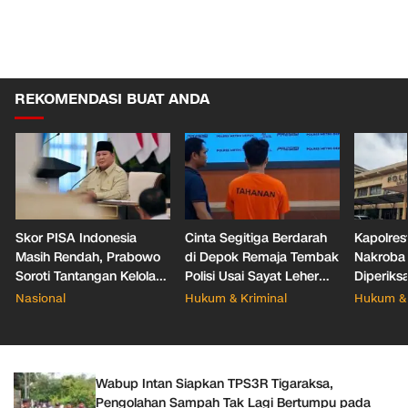
REKOMENDASI BUAT ANDA
Skor PISA Indonesia
Cinta Segitiga Berdarah
Kapolres
Masih Rendah, Prabowo
di Depok Remaja Tembak
Nakroba
Soroti Tantangan Kelola
Polisi Usai Sayat Leher
Diperiks
388 Ribu Sekolah
Pacar Baru Mantan
Nasional
Hukum & Kriminal
Hukum & 
Wabup Intan Siapkan TPS3R Tigaraksa,
Pengolahan Sampah Tak Lagi Bertumpu pada