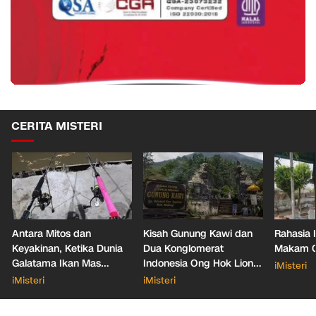
CERITA MISTERI
Antara Mitos dan
Kisah Gunung Kawi dan
Rahasia 
Keyakinan, Ketika Dunia
Dua Konglomerat
Makam Ga
Galatama Ikan Mas
Indonesia Ong Hok Liong
iMisteri
Bersentuhan dengan Hal
hingga Liem Sioe Liong
iMisteri
iMisteri
Mistis