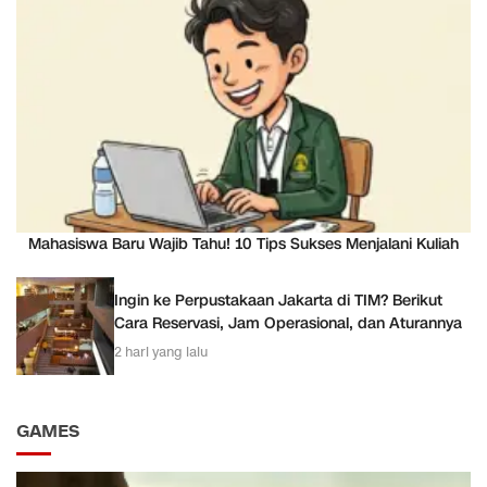
Mahasiswa Baru Wajib Tahu! 10 Tips Sukses Menjalani Kuliah
Ingin ke Perpustakaan Jakarta di TIM? Berikut
Cara Reservasi, Jam Operasional, dan Aturannya
2 hari yang lalu
GAMES