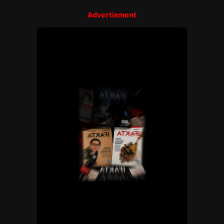
Advertisment