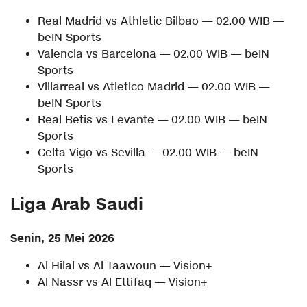
Real Madrid vs Athletic Bilbao — 02.00 WIB —
beIN Sports
Valencia vs Barcelona — 02.00 WIB — beIN
Sports
Villarreal vs Atletico Madrid — 02.00 WIB —
beIN Sports
Real Betis vs Levante — 02.00 WIB — beIN
Sports
Celta Vigo vs Sevilla — 02.00 WIB — beIN
Sports
Liga Arab Saudi
Senin, 25 Mei 2026
Al Hilal vs Al Taawoun — Vision+
Al Nassr vs Al Ettifaq — Vision+