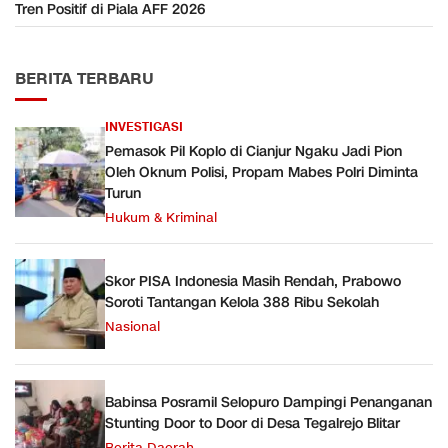
Tren Positif di Piala AFF 2026
BERITA TERBARU
INVESTIGASI
Pemasok Pil Koplo di Cianjur Ngaku Jadi Pion
Oleh Oknum Polisi, Propam Mabes Polri Diminta
Turun
Hukum & Kriminal
Skor PISA Indonesia Masih Rendah, Prabowo
Soroti Tantangan Kelola 388 Ribu Sekolah
Nasional
Babinsa Posramil Selopuro Dampingi Penanganan
Stunting Door to Door di Desa Tegalrejo Blitar
Berita Daerah