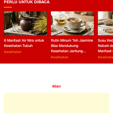
PERLU UNTUK DIBACA
6 Manfaat Air Nira untuk
Rutin Minum Teh Jasmine
Susu Ked
Kesehatan Tubuh
Bisa Mendukung
Nabati 
Kesehatan Jantung
Manfaat 
Kesehatan
hingga Fungsi Otak
Kesehatan
Kesehat
Iklan