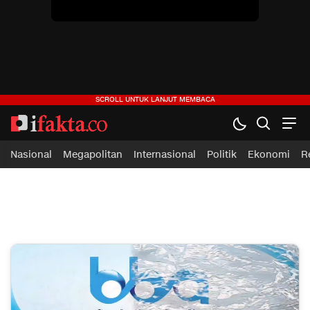
Nasional
Megapolitan
Internasional
Politik
Ekonomi
R