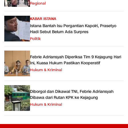
Regional
KABAR ISTANA
Istana Bantah Isu Pergantian Kapolri, Prasetyo
Hadi Sebut Belum Ada Surpres
Politik
Febrie Adriansyah Diperiksa Tim 9 Kejagung Hari
Ini, Kuasa Hukum Pastikan Kooperatif
Hukum & Kriminal
Diborgol dan Dikawal TNI, Febrie Adriansyah
Dibawa dari Rutan KPK ke Kejagung
Hukum & Kriminal