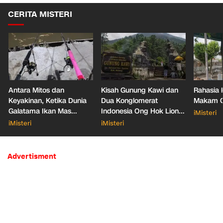
CERITA MISTERI
Antara Mitos dan
Kisah Gunung Kawi dan
Rahasia 
Keyakinan, Ketika Dunia
Dua Konglomerat
Makam Ga
Galatama Ikan Mas
Indonesia Ong Hok Liong
iMisteri
Bersentuhan dengan Hal
hingga Liem Sioe Liong
iMisteri
iMisteri
Mistis
Advertisment