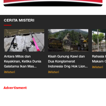
CERITA MISTERI
Antara Mitos dan
Kisah Gunung Kawi dan
Rahasia 
Keyakinan, Ketika Dunia
Dua Konglomerat
Makam Ga
Galatama Ikan Mas
Indonesia Ong Hok Liong
iMisteri
Bersentuhan dengan Hal
hingga Liem Sioe Liong
iMisteri
iMisteri
Mistis
Advertisment