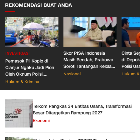
REKOMENDASI BUAT ANDA
Skor PISA Indonesia
Cinta Se
INVESTIGASI
Masih Rendah, Prabowo
di Depo
Pemasok Pil Koplo di
Soroti Tantangan Kelola
Polisi Us
Cianjur Ngaku Jadi Pion
388 Ribu Sekolah
Pacar Ba
Oleh Oknum Polisi,
Nasional
Hukum & 
Propam Mabes Polri
Hukum & Kriminal
Diminta Turun
Telkom Pangkas 34 Entitas Usaha, Transformasi
Besar Ditargetkan Rampung 2027
Ekonomi