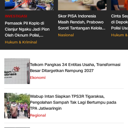
Skor PISA Indonesia
Cinta Se
INVESTIGASI
Masih Rendah, Prabowo
di Depo
Pemasok Pil Koplo di
Soroti Tantangan Kelola
Polisi Us
Cianjur Ngaku Jadi Pion
388 Ribu Sekolah
Pacar Ba
Oleh Oknum Polisi,
Nasional
Hukum & 
Propam Mabes Polri
Hukum & Kriminal
Diminta Turun
Telkom Pangkas 34 Entitas Usaha, Transformasi
Besar Ditargetkan Rampung 2027
Ekonomi
Wabup Intan Siapkan TPS3R Tigaraksa,
Pengolahan Sampah Tak Lagi Bertumpu pada
TPA Jatiwaringin
Regional