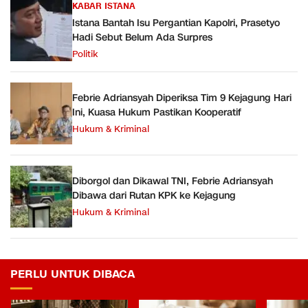
KABAR ISTANA
Istana Bantah Isu Pergantian Kapolri, Prasetyo
Hadi Sebut Belum Ada Surpres
Politik
Febrie Adriansyah Diperiksa Tim 9 Kejagung Hari
Ini, Kuasa Hukum Pastikan Kooperatif
Hukum & Kriminal
Diborgol dan Dikawal TNI, Febrie Adriansyah
Dibawa dari Rutan KPK ke Kejagung
Hukum & Kriminal
PERLU UNTUK DIBACA