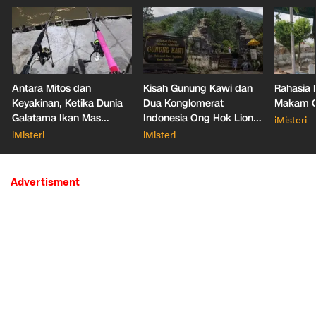
Antara Mitos dan
Kisah Gunung Kawi dan
Rahasia 
Keyakinan, Ketika Dunia
Dua Konglomerat
Makam Ga
Galatama Ikan Mas
Indonesia Ong Hok Liong
iMisteri
Bersentuhan dengan Hal
hingga Liem Sioe Liong
iMisteri
iMisteri
Mistis
Advertisment