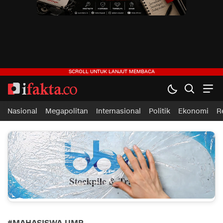
ifakta.co
#pastibenar
Nasional
Megapolitan
Internasional
Politik
Ekonomi
R