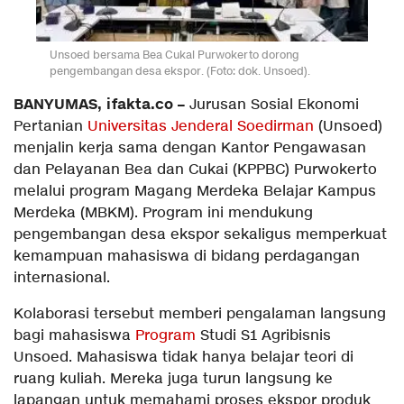
Unsoed bersama Bea Cukai Purwokerto dorong
pengembangan desa ekspor. (Foto: dok. Unsoed).
BANYUMAS, ifakta.co –
Jurusan Sosial Ekonomi
Pertanian
Universitas Jenderal Soedirman
(Unsoed)
menjalin kerja sama dengan Kantor Pengawasan
dan Pelayanan Bea dan Cukai (KPPBC) Purwokerto
melalui program Magang Merdeka Belajar Kampus
Merdeka (MBKM). Program ini mendukung
pengembangan desa ekspor sekaligus memperkuat
kemampuan mahasiswa di bidang perdagangan
internasional.
Kolaborasi tersebut memberi pengalaman langsung
bagi mahasiswa
Program
Studi S1 Agribisnis
Unsoed. Mahasiswa tidak hanya belajar teori di
ruang kuliah. Mereka juga turun langsung ke
lapangan untuk memahami proses ekspor produk