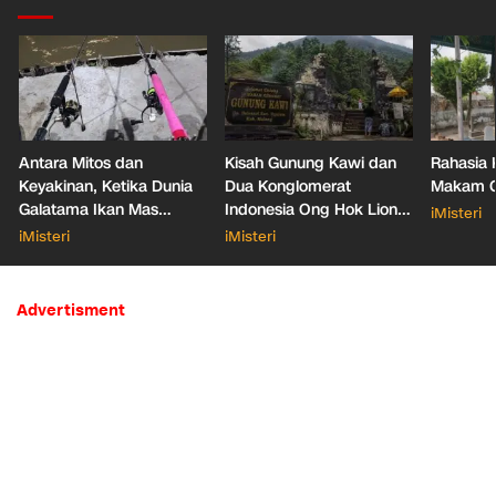
Antara Mitos dan
Kisah Gunung Kawi dan
Rahasia 
Keyakinan, Ketika Dunia
Dua Konglomerat
Makam Ga
Galatama Ikan Mas
Indonesia Ong Hok Liong
iMisteri
Bersentuhan dengan Hal
hingga Liem Sioe Liong
iMisteri
iMisteri
Mistis
Advertisment