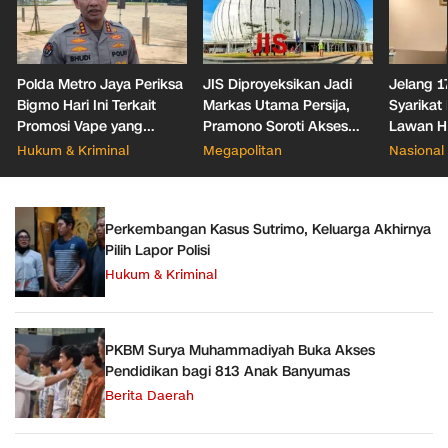
Polda Metro Jaya Periksa
JIS Diproyeksikan Jadi
Jelang 1
Bigmo Hari Ini Terkait
Markas Utama Persija,
Syarikat
Promosi Vape yang
Pramono Soroti Akses
Lawan H
Libatkan Anak
dan Parkir Ancol
Persatu
Hukum & Kriminal
Megapolitan
Nasional
Nasiona
Perkembangan Kasus Sutrimo, Keluarga Akhirnya
Pilih Lapor Polisi
Hukum & Kriminal
PKBM Surya Muhammadiyah Buka Akses
Pendidikan bagi 813 Anak Banyumas
Berita Daerah