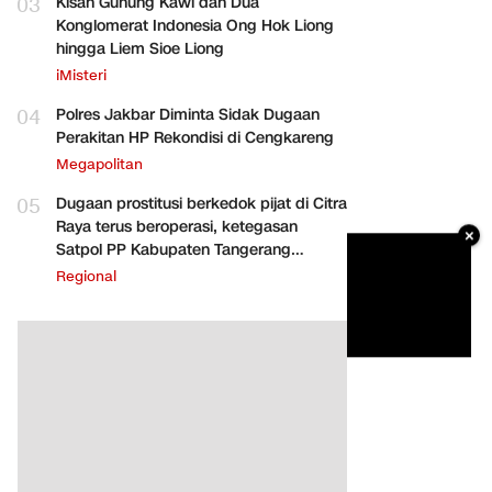
03
Kisah Gunung Kawi dan Dua
Konglomerat Indonesia Ong Hok Liong
hingga Liem Sioe Liong
iMisteri
04
Polres Jakbar Diminta Sidak Dugaan
Perakitan HP Rekondisi di Cengkareng
Megapolitan
05
Dugaan prostitusi berkedok pijat di Citra
Raya terus beroperasi, ketegasan
×
Satpol PP Kabupaten Tangerang
dipertanyakan
Regional