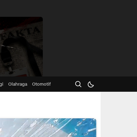
Advertisme
gi
Olahraga
Otomotif