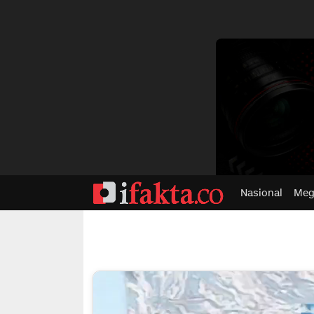
dvertisment
Nasional
Meg
ifakta.co
#pastibenar