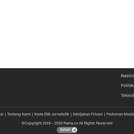
Nasio
Politik
Tekno
si
Tentang Kami
Kode Etik Jurnalistik
Kebijakan Privasi
Pedoman Media
©Copyright 2018 – 2026 ifakta.co All Rights Reserved
TUTUP