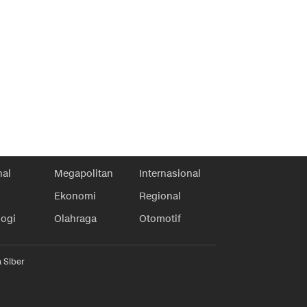
nal
Megapolitan
Internasional
Ekonomi
Regional
logi
Olahraga
Otomotif
 Siber