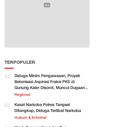
TERPOPULER
01
Diduga Minim Pengawasan, Proyek
Betonisasi Aspirasi Fraksi PKS di
Gunung Kaler Disorot, Muncul Dugaan
Pengurangan Volume
Regional
02
Kasat Narkoba Polres Tangsel
Ditangkap, Diduga Terlibat Narkoba
Hukum & Kriminal