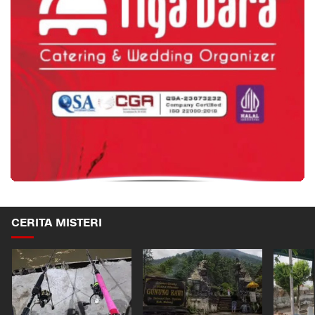
CERITA MISTERI