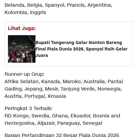
Belanda, Belgia, Spanyol, Prancis, Argentina,
Kolombia, Inggris
Lihat Juga:
Bupati Tangerang Gelar Nonton Bareng
Final Piala Dunia 2026, Spanyol Raih Gelar
Juara
Runner-up Grup:
Afrika Selatan, Kanada, Maroko, Australia, Pantai
Gading, Jepang, Mesir, Tanjung Verde, Norwegia,
Austria, Portugal, Kroasia
Peringkat 3 Terbaik:
RD Kongo, Swedia, Ghana, Ekuador, Bosnia and
Herzegovina, Aljazair, Paraguay, Senegal
Bagan Pertandingan 32 Besar Piala Dunia 2026