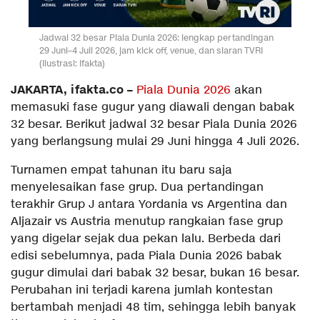
Jadwal 32 besar Piala Dunia 2026: lengkap pertandingan
29 Juni–4 Juli 2026, jam kick off, venue, dan siaran TVRI
(Ilustrasi: ifakta)
JAKARTA, ifakta.co –
Piala Dunia 2026
akan
memasuki fase gugur yang diawali dengan babak
32 besar. Berikut jadwal 32 besar Piala Dunia 2026
yang berlangsung mulai 29 Juni hingga 4 Juli 2026.
Turnamen empat tahunan itu baru saja
menyelesaikan fase grup. Dua pertandingan
terakhir Grup J antara Yordania vs Argentina dan
Aljazair vs Austria menutup rangkaian fase grup
yang digelar sejak dua pekan lalu. Berbeda dari
edisi sebelumnya, pada Piala Dunia 2026 babak
gugur dimulai dari babak 32 besar, bukan 16 besar.
Perubahan ini terjadi karena jumlah kontestan
bertambah menjadi 48 tim, sehingga lebih banyak