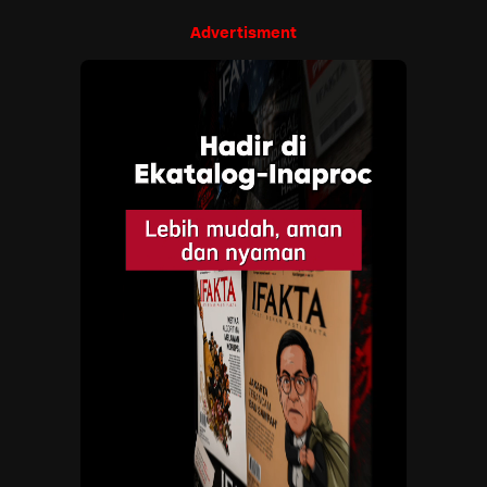
Advertisment