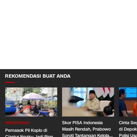
REKOMENDASI BUAT ANDA
Skor PISA Indonesia
Cinta Se
INVESTIGASI
Masih Rendah, Prabowo
di Depo
Pemasok Pil Koplo di
Soroti Tantangan Kelola
Polisi Us
Cianjur Ngaku Jadi Pion