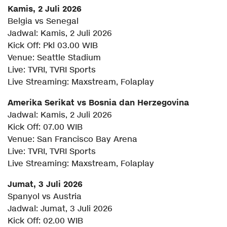
Kamis, 2 Juli 2026
Belgia vs Senegal
Jadwal: Kamis, 2 Juli 2026
Kick Off: Pkl 03.00 WIB
Venue: Seattle Stadium
Live: TVRI, TVRI Sports
Live Streaming: Maxstream, Folaplay
Amerika Serikat vs Bosnia dan Herzegovina
Jadwal: Kamis, 2 Juli 2026
Kick Off: 07.00 WIB
Venue: San Francisco Bay Arena
Live: TVRI, TVRI Sports
Live Streaming: Maxstream, Folaplay
Jumat, 3 Juli 2026
Spanyol vs Austria
Jadwal: Jumat, 3 Juli 2026
Kick Off: 02.00 WIB