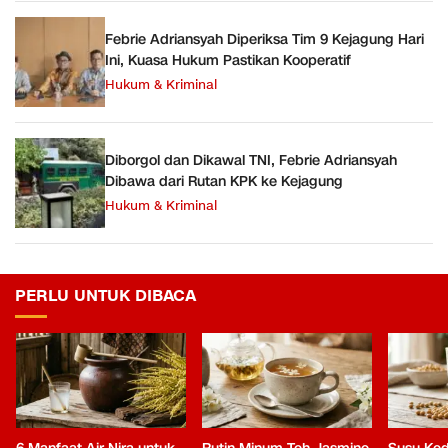
Febrie Adriansyah Diperiksa Tim 9 Kejagung Hari
Ini, Kuasa Hukum Pastikan Kooperatif
Hukum & Kriminal
Diborgol dan Dikawal TNI, Febrie Adriansyah
Dibawa dari Rutan KPK ke Kejagung
Hukum & Kriminal
PERLU UNTUK DIBACA