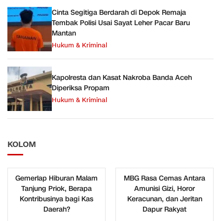
Cinta Segitiga Berdarah di Depok Remaja
Tembak Polisi Usai Sayat Leher Pacar Baru
Mantan
Hukum & Kriminal
Kapolresta dan Kasat Nakroba Banda Aceh
Diperiksa Propam
Hukum & Kriminal
KOLOM
Gemerlap Hiburan Malam
MBG Rasa Cemas Antara
Tanjung Priok, Berapa
Amunisi Gizi, Horor
Kontribusinya bagi Kas
Keracunan, dan Jeritan
Daerah?
Dapur Rakyat