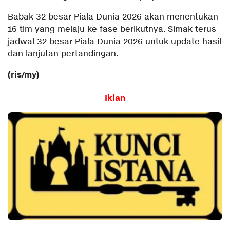
Babak 32 besar Piala Dunia 2026 akan menentukan
16 tim yang melaju ke fase berikutnya. Simak terus
jadwal 32 besar Piala Dunia 2026 untuk update hasil
dan lanjutan pertandingan.
(ris/my)
Iklan