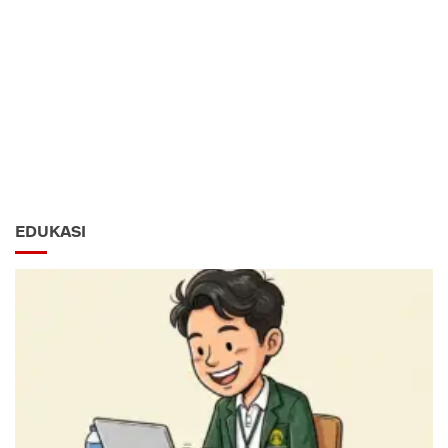
EDUKASI