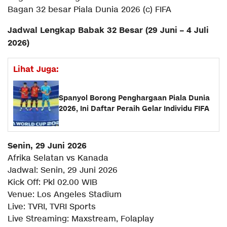
Bagan 32 besar Piala Dunia 2026 (c) FIFA
Jadwal Lengkap Babak 32 Besar (29 Juni – 4 Juli
2026)
Lihat Juga:
Spanyol Borong Penghargaan Piala Dunia
2026, Ini Daftar Peraih Gelar Individu FIFA
Senin, 29 Juni 2026
Afrika Selatan vs Kanada
Jadwal: Senin, 29 Juni 2026
Kick Off: Pkl 02.00 WIB
Venue: Los Angeles Stadium
Live: TVRI, TVRI Sports
Live Streaming: Maxstream, Folaplay