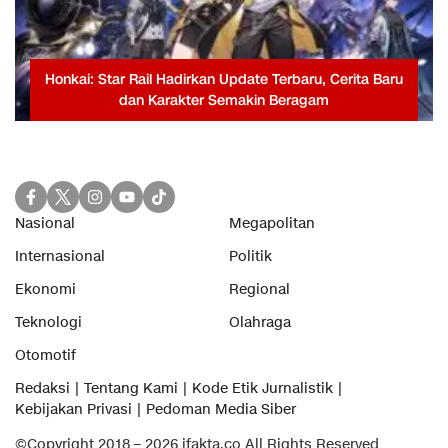
Honkai: Star Rail Hadirkan Update Terbaru, Cerita Baru
dan Karakter Semakin Beragam
Nasional
Megapolitan
Internasional
Politik
Ekonomi
Regional
Teknologi
Olahraga
Otomotif
Redaksi
Tentang Kami
Kode Etik Jurnalistik
Kebijakan Privasi
Pedoman Media Siber
©Copyright 2018 – 2026 ifakta.co All Rights Reserved