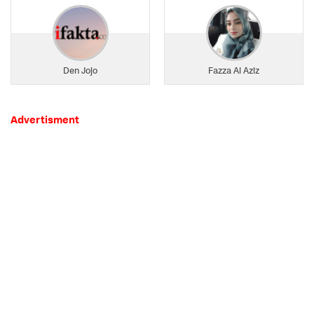
Den Jojo
Fazza Al Aziz
Advertisment