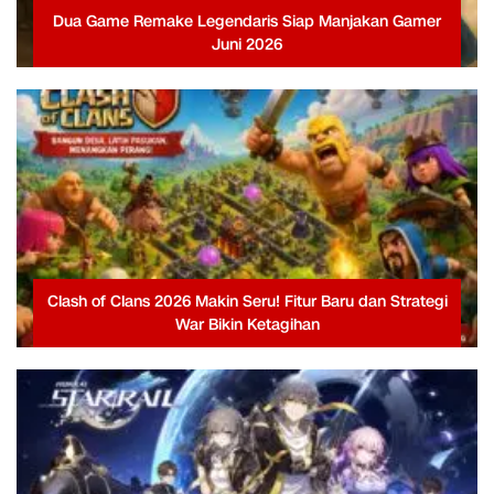
Dua Game Remake Legendaris Siap Manjakan Gamer
Juni 2026
Clash of Clans 2026 Makin Seru! Fitur Baru dan Strategi
War Bikin Ketagihan