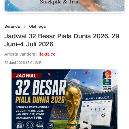
Beranda
Olahraga
Jadwal 32 Besar Piala Dunia 2026, 29
Juni–4 Juli 2026
Ariesta Vandera |
ifakta.co
29 Juni 2026 13:01 WIB