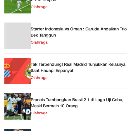
Olahraga
Starter Indonesia Vs Oman : Garuda Andalkan Trio
Bek Tangguh
Olahraga
Tak Terbendung! Real Madrid Tunjukkan Kelasnya
Saat Hadapi Espanyol
Olahraga
Prancis Tumbangkan Brasil 2-1 di Laga Uji Coba,
Meski Bermain 10 Orang
Olahraga