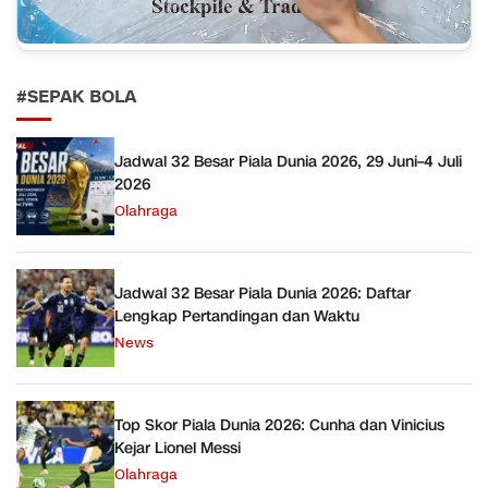
#SEPAK BOLA
Jadwal 32 Besar Piala Dunia 2026, 29 Juni–4 Juli
2026
Olahraga
Jadwal 32 Besar Piala Dunia 2026: Daftar
Lengkap Pertandingan dan Waktu
News
Top Skor Piala Dunia 2026: Cunha dan Vinicius
Kejar Lionel Messi
Olahraga