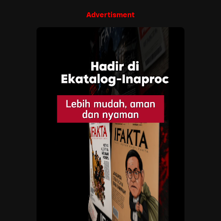
Advertisment