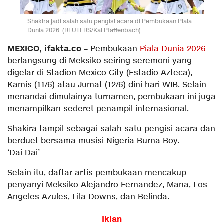
Shakira jadi salah satu pengisi acara di Pembukaan Piala
Dunia 2026. (REUTERS/Kai Pfaffenbach)
MEXICO, ifakta.co –
Pembukaan
Piala Dunia 2026
berlangsung di Meksiko seiring seremoni yang
digelar di Stadion Mexico City (Estadio Azteca),
Kamis (11/6) atau Jumat (12/6) dini hari WIB. Selain
menandai dimulainya turnamen, pembukaan ini juga
menampilkan sederet penampil internasional.
Shakira tampil sebagai salah satu pengisi acara dan
berduet bersama musisi Nigeria Burna Boy.
‘Dai Dai’
Selain itu, daftar artis pembukaan mencakup
penyanyi Meksiko Alejandro Fernandez, Mana, Los
Angeles Azules, Lila Downs, dan Belinda.
Iklan