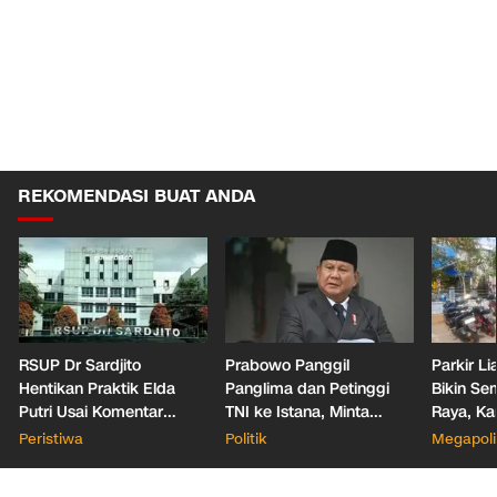
REKOMENDASI BUAT ANDA
RSUP Dr Sardjito
Prabowo Panggil
Parkir L
Hentikan Praktik Elda
Panglima dan Petinggi
Bikin Se
Putri Usai Komentar
TNI ke Istana, Minta
Raya, Ka
Nirempati Pasien Jadi
Kejutan Spesial untuk
Setor k
Peristiwa
Politik
Megapoli
Sorotan
HUT ke-81 RI