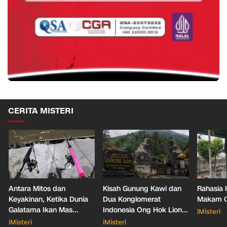
CERITA MISTERI
Antara Mitos dan
Kisah Gunung Kawi dan
Rahasia 
Keyakinan, Ketika Dunia
Dua Konglomerat
Makam Ga
Galatama Ikan Mas
Indonesia Ong Hok Liong
iMisteri
Bersentuhan dengan Hal
hingga Liem Sioe Liong
iMisteri
iMisteri