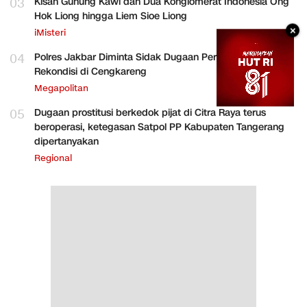
03
Kisah Gunung Kawi dan Dua Konglomerat Indonesia Ong
Hok Liong hingga Liem Sioe Liong
×
iMisteri
04
Polres Jakbar Diminta Sidak Dugaan Perakitan HP
Rekondisi di Cengkareng
Megapolitan
05
Dugaan prostitusi berkedok pijat di Citra Raya terus
beroperasi, ketegasan Satpol PP Kabupaten Tangerang
dipertanyakan
Regional