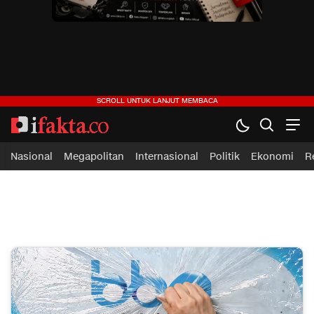
ifakta.co
#pastibenar
Nasional
Megapolitan
Internasional
Politik
Ekonomi
R