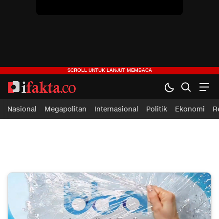
ifakta.co
#pastibenar
Nasional
Megapolitan
Internasional
Politik
Ekonomi
R