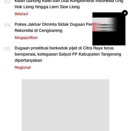
03
Kisah Gunung Kawi dan Dua Konglomerat Indonesia Ong
Hok Liong hingga Liem Sioe Liong
×
iMisteri
04
Polres Jakbar Diminta Sidak Dugaan Perakitan HP
Rekondisi di Cengkareng
Megapolitan
05
Dugaan prostitusi berkedok pijat di Citra Raya terus
beroperasi, ketegasan Satpol PP Kabupaten Tangerang
dipertanyakan
Regional