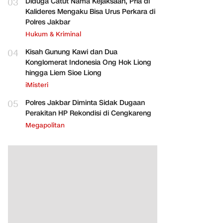
03
Diduga Catut Nama Kejaksaan, Pria di
Kalideres Mengaku Bisa Urus Perkara di
Polres Jakbar
Hukum & Kriminal
04
Kisah Gunung Kawi dan Dua
Konglomerat Indonesia Ong Hok Liong
hingga Liem Sioe Liong
iMisteri
05
Polres Jakbar Diminta Sidak Dugaan
Perakitan HP Rekondisi di Cengkareng
Megapolitan