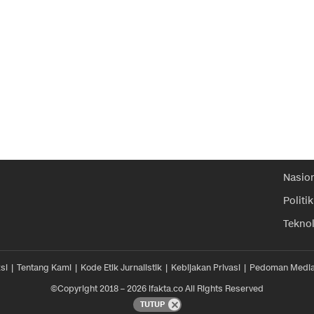
Nasio
Politik
Tekno
si
Tentang Kami
Kode Etik Jurnalistik
Kebijakan Privasi
Pedoman Media
©Copyright 2018 – 2026 ifakta.co All Rights Reserved
TUTUP