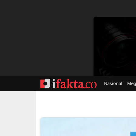
dvertisment
Nasional
Meg
ifakta.co
#pastibenar