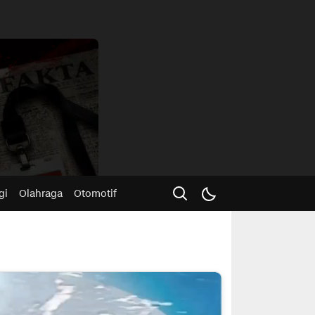
Advertisme
gi
Olahraga
Otomotif