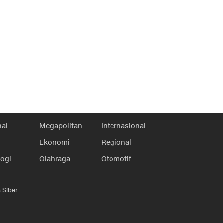
nal
Megapolitan
Internasional
Ekonomi
Regional
logi
Olahraga
Otomotif
 Siber