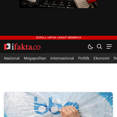
ifakta.co
#pastibenar
Nasional
Megapolitan
Internasional
Politik
Ekonomi
R