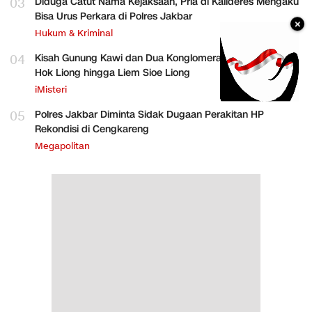
03
Diduga Catut Nama Kejaksaan, Pria di Kalideres Mengaku
Bisa Urus Perkara di Polres Jakbar
×
Hukum & Kriminal
04
Kisah Gunung Kawi dan Dua Konglomerat Indonesia Ong
Hok Liong hingga Liem Sioe Liong
iMisteri
05
Polres Jakbar Diminta Sidak Dugaan Perakitan HP
Rekondisi di Cengkareng
Megapolitan