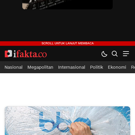
ifakta.co
#pastibenar
Nasional
Megapolitan
Internasional
Politik
Ekonomi
R