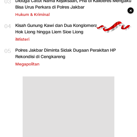
03
Diduga Catut Nama Kejaksaan, Pria di Kalideres Mengaku
Bisa Urus Perkara di Polres Jakbar
×
Hukum & Kriminal
04
Kisah Gunung Kawi dan Dua Konglomerat Indonesia Ong
Hok Liong hingga Liem Sioe Liong
iMisteri
05
Polres Jakbar Diminta Sidak Dugaan Perakitan HP
Rekondisi di Cengkareng
Megapolitan