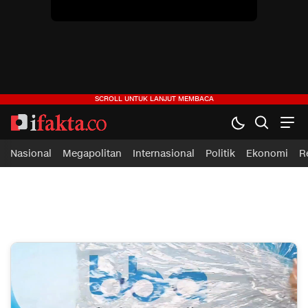
ifakta.co
#pastibenar
Nasional
Megapolitan
Internasional
Politik
Ekonomi
R