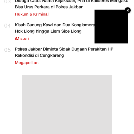
03
Diduga Catut Nama Kejaksaan, Pria di Kalideres Mengaku
Bisa Urus Perkara di Polres Jakbar
×
Hukum & Kriminal
04
Kisah Gunung Kawi dan Dua Konglomerat Indonesia Ong
Hok Liong hingga Liem Sioe Liong
iMisteri
05
Polres Jakbar Diminta Sidak Dugaan Perakitan HP
Rekondisi di Cengkareng
Megapolitan