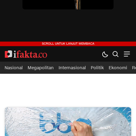
ifakta.co
#pastibenar
Nasional
Megapolitan
Internasional
Politik
Ekonomi
R