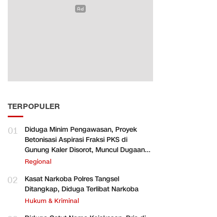
TERPOPULER
01
Diduga Minim Pengawasan, Proyek
Betonisasi Aspirasi Fraksi PKS di
Gunung Kaler Disorot, Muncul Dugaan
Pengurangan Volume
Regional
02
Kasat Narkoba Polres Tangsel
Ditangkap, Diduga Terlibat Narkoba
Hukum & Kriminal