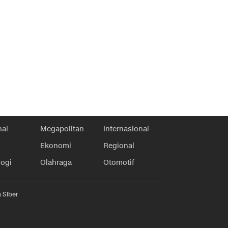
nal
Megapolitan
Internasional
Ekonomi
Regional
logi
Olahraga
Otomotif
 Siber