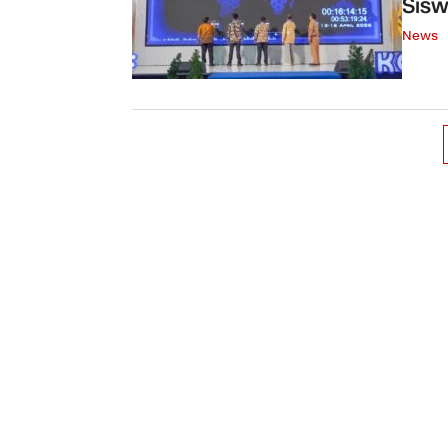
Sis
News