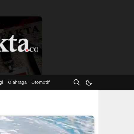
Advertisme
gi
Olahraga
Otomotif