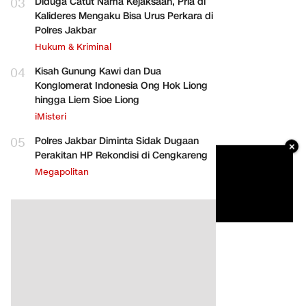
03
Diduga Catut Nama Kejaksaan, Pria di
Kalideres Mengaku Bisa Urus Perkara di
Polres Jakbar
Hukum & Kriminal
04
Kisah Gunung Kawi dan Dua
Konglomerat Indonesia Ong Hok Liong
hingga Liem Sioe Liong
iMisteri
05
Polres Jakbar Diminta Sidak Dugaan
×
Perakitan HP Rekondisi di Cengkareng
Megapolitan