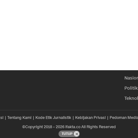
Nasio
Politik
Tekno
si
Tentang Kami
Kode Etik Jurnalistik
Kebijakan Privasi
Pedoman Media
©Copyright 2018 – 2026 ifakta.co All Rights Reserved
TUTUP