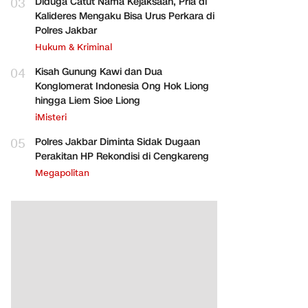
03
Diduga Catut Nama Kejaksaan, Pria di
Kalideres Mengaku Bisa Urus Perkara di
Polres Jakbar
Hukum & Kriminal
04
Kisah Gunung Kawi dan Dua
Konglomerat Indonesia Ong Hok Liong
hingga Liem Sioe Liong
iMisteri
05
Polres Jakbar Diminta Sidak Dugaan
Perakitan HP Rekondisi di Cengkareng
Megapolitan