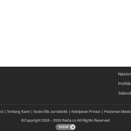
Nasio
Politik
Tekno
si
Tentang Kami
Kode Etik Jurnalistik
Kebijakan Privasi
Pedoman Media
©Copyright 2018 – 2026 ifakta.co All Rights Reserved
TUTUP