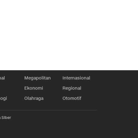
nal
Megapolitan
Internasional
Ekonomi
Regional
logi
Olahraga
Otomotif
 Siber