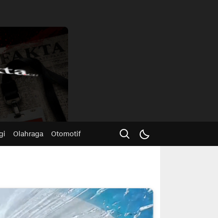
Advertisme
gi
Olahraga
Otomotif