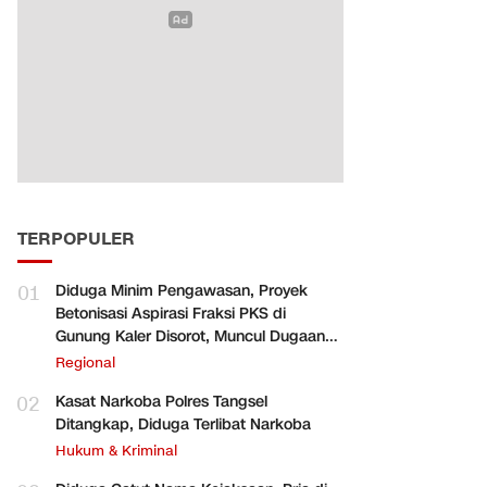
TERPOPULER
01
Diduga Minim Pengawasan, Proyek
Betonisasi Aspirasi Fraksi PKS di
Gunung Kaler Disorot, Muncul Dugaan
Pengurangan Volume
Regional
02
Kasat Narkoba Polres Tangsel
Ditangkap, Diduga Terlibat Narkoba
Hukum & Kriminal