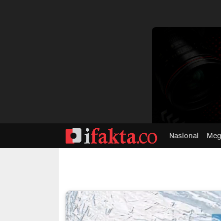
dvertisment
Nasional
Meg
ifakta.co
#pastibenar