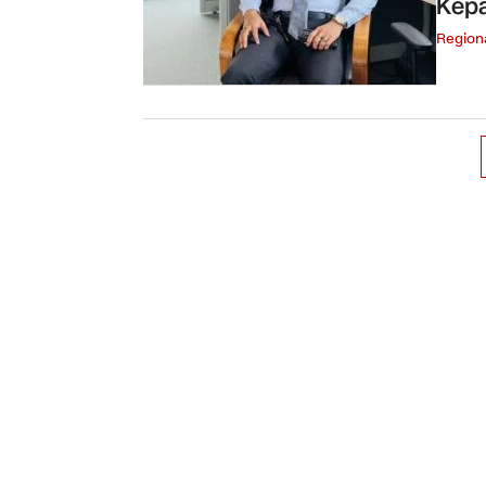
Kep
Region