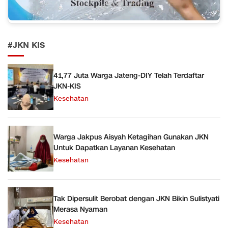
#JKN KIS
41,77 Juta Warga Jateng-DIY Telah Terdaftar
JKN-KIS
Kesehatan
Warga Jakpus Aisyah Ketagihan Gunakan JKN
Untuk Dapatkan Layanan Kesehatan
Kesehatan
Tak Dipersulit Berobat dengan JKN Bikin Sulistyati
Merasa Nyaman
Kesehatan