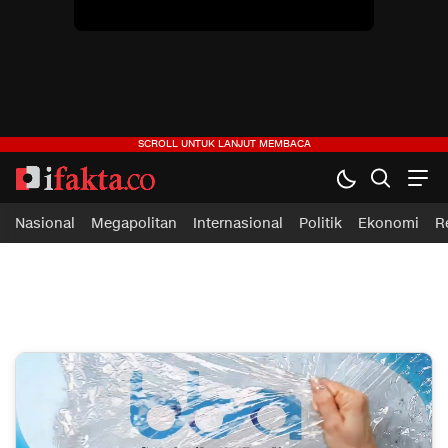
ifakta.co
#pastibenar
Nasional
Megapolitan
Internasional
Politik
Ekonomi
R