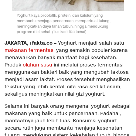
Yoghurt kaya probiotik, protein, dan kalsium yang
membantu menjaga pencernaan, memperkuat tulang,
meningkatkan daya tahan tubuh, hingga mendukung
program diet sehat. (Ilustrasi: Ifakta/naf).
JAKARTA, ifakta.co –
Yoghurt menjadi salah satu
makanan fermentasi
yang semakin populer karena
menawarkan banyak manfaat bagi kesehatan.
Produk
olahan susu
ini melalui proses fermentasi
menggunakan bakteri baik yang mengubah laktosa
menjadi asam laktat. Proses tersebut menghasilkan
tekstur yang lebih kental, cita rasa sedikit asam,
sekaligus meningkatkan nilai gizi yoghurt.
Selama ini banyak orang mengenal yoghurt sebagai
makanan yang baik untuk pencernaan. Padahal,
manfaatnya jauh lebih luas. Konsumsi yoghurt
secara rutin juga membantu menjaga kesehatan
tulang, mendukung sistem kekebalan tubuh, hingga