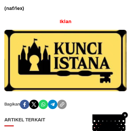
(naf/lex)
Iklan
Bagikan
×
ARTIKEL TERKAIT