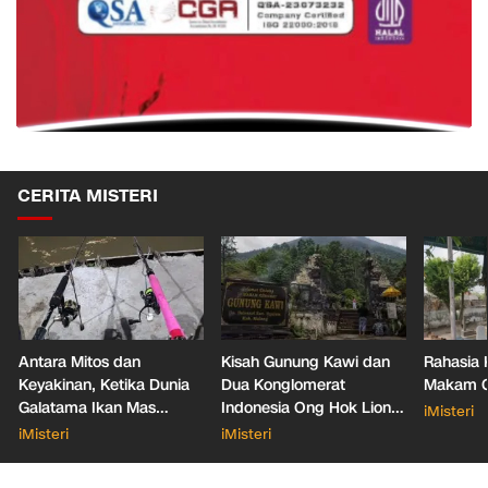
CERITA MISTERI
Antara Mitos dan
Kisah Gunung Kawi dan
Rahasia 
Keyakinan, Ketika Dunia
Dua Konglomerat
Makam Ga
Galatama Ikan Mas
Indonesia Ong Hok Liong
iMisteri
Bersentuhan dengan Hal
hingga Liem Sioe Liong
iMisteri
iMisteri
Mistis