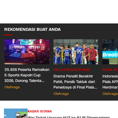
REKOMENDASI BUAT ANDA
35.936 Peserta Ramaikan
PIALA PRESIDEN 2026
PIALA AF
E-Sports Kapolri Cup
Drama Penalti Berakhir
Indonesia
2026, Dorong Talenta
Pahit, Persib Takluk dari
Piala AF
Digital dan Keamanan
Olahraga
Persebaya di Final Piala
Herdman
Siber
Presiden 2026
Wasit
Olahraga
Olahraga
KABAR ISTANA
War Ticket Upacara HUT ke-81 RI Diperpanjang,