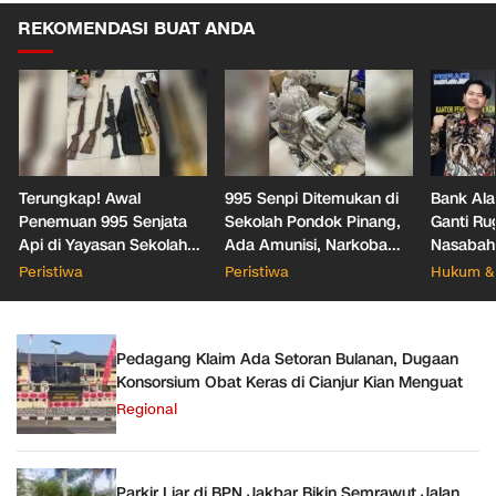
REKOMENDASI BUAT ANDA
Terungkap! Awal
995 Senpi Ditemukan di
Bank Ala
Penemuan 995 Senjata
Sekolah Pondok Pinang,
Ganti Ru
Api di Yayasan Sekolah
Ada Amunisi, Narkoba
Nasabah
Jaksel
hingga Dugaan Bunker
Office T
Peristiwa
Peristiwa
Hukum & 
Hukum
Pedagang Klaim Ada Setoran Bulanan, Dugaan
Konsorsium Obat Keras di Cianjur Kian Menguat
Regional
Parkir Liar di BPN Jakbar Bikin Semrawut Jalan