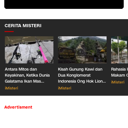
CERITA MISTERI
Antara Mitos dan
Kisah Gunung Kawi dan
Rahasia 
Keyakinan, Ketika Dunia
Dua Konglomerat
Makam Ga
Galatama Ikan Mas
Indonesia Ong Hok Liong
iMisteri
Bersentuhan dengan Hal
hingga Liem Sioe Liong
iMisteri
iMisteri
Mistis
Advertisment