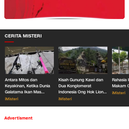
CERITA MISTERI
Antara Mitos dan
Kisah Gunung Kawi dan
Rahasia 
Keyakinan, Ketika Dunia
Dua Konglomerat
Makam Ga
Galatama Ikan Mas
Indonesia Ong Hok Liong
iMisteri
Bersentuhan dengan Hal
hingga Liem Sioe Liong
iMisteri
iMisteri
Mistis
Advertisment