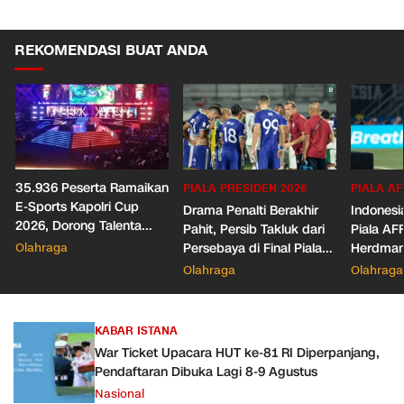
REKOMENDASI BUAT ANDA
35.936 Peserta Ramaikan
PIALA PRESIDEN 2026
PIALA AF
E-Sports Kapolri Cup
Drama Penalti Berakhir
Indonesia
2026, Dorong Talenta
Pahit, Persib Takluk dari
Piala AF
Digital dan Keamanan
Olahraga
Persebaya di Final Piala
Herdman
Siber
Presiden 2026
Wasit
Olahraga
Olahraga
KABAR ISTANA
War Ticket Upacara HUT ke-81 RI Diperpanjang,
Pendaftaran Dibuka Lagi 8-9 Agustus
Nasional