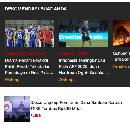
REKOMENDASI BUAT ANDA
Gunung R
PIALA PRESIDEN 2026
PIALA AFF 2026
Terbakar
Drama Penalti Berakhir
Indonesia Tersingkir dari
Pahit, Persib Takluk dari
Piala AFF 2026, John
Peristiwa
Persebaya di Final Piala
Herdman Ogah Salahkan
Presiden 2026
Wasit
Olahraga
Olahraga
Dasco Ungkap Komitmen Dana Bantuan Korban
TPKS Tembus Rp200 Miliar
Politik