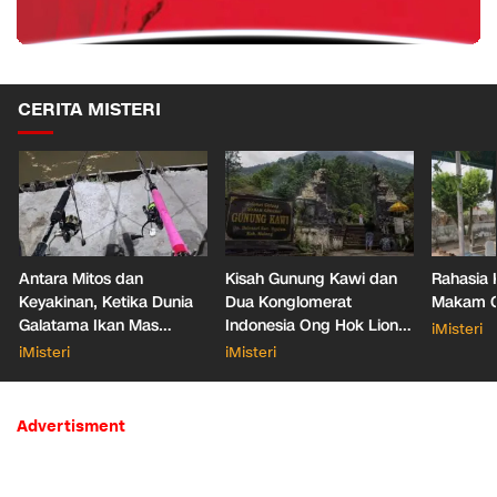
CERITA MISTERI
Antara Mitos dan
Kisah Gunung Kawi dan
Rahasia 
Keyakinan, Ketika Dunia
Dua Konglomerat
Makam Ga
Galatama Ikan Mas
Indonesia Ong Hok Liong
iMisteri
Bersentuhan dengan Hal
hingga Liem Sioe Liong
iMisteri
iMisteri
Mistis
Advertisment