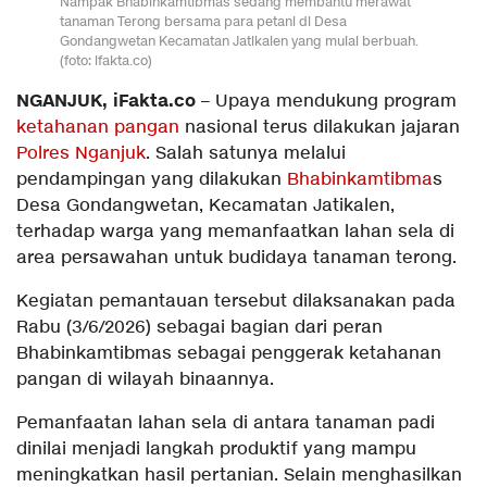
Nampak Bhabinkamtibmas sedang membantu merawat
tanaman Terong bersama para petani di Desa
Gondangwetan Kecamatan Jatikalen yang mulai berbuah.
(foto: ifakta.co)
NGANJUK, iFakta.co
– Upaya mendukung program
ketahanan pangan
nasional terus dilakukan jajaran
Polres Nganjuk
. Salah satunya melalui
pendampingan yang dilakukan
Bhabinkamtibma
s
Desa Gondangwetan, Kecamatan Jatikalen,
terhadap warga yang memanfaatkan lahan sela di
area persawahan untuk budidaya tanaman terong.
Kegiatan pemantauan tersebut dilaksanakan pada
Rabu (3/6/2026) sebagai bagian dari peran
Bhabinkamtibmas sebagai penggerak ketahanan
pangan di wilayah binaannya.
Pemanfaatan lahan sela di antara tanaman padi
dinilai menjadi langkah produktif yang mampu
meningkatkan hasil pertanian. Selain menghasilkan