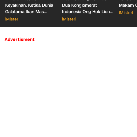
Keyakinan, Ketika Dunia
Dua Konglomerat
Makam Ga
Galatama Ikan Mas
Indonesia Ong Hok Liong
iMisteri
Bersentuhan dengan Hal
hingga Liem Sioe Liong
iMisteri
iMisteri
Mistis
Advertisment