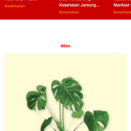
Kesehatan Jantung
Manfaat 
Kesehatan
hingga Fungsi Otak
Kesehatan
Kesehat
Iklan