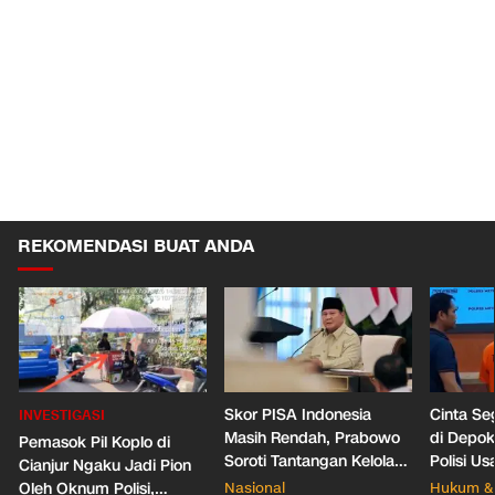
REKOMENDASI BUAT ANDA
Skor PISA Indonesia
Cinta Se
INVESTIGASI
Masih Rendah, Prabowo
di Depo
Pemasok Pil Koplo di
Soroti Tantangan Kelola
Polisi Us
Cianjur Ngaku Jadi Pion
388 Ribu Sekolah
Pacar Ba
Oleh Oknum Polisi,
Nasional
Hukum & 