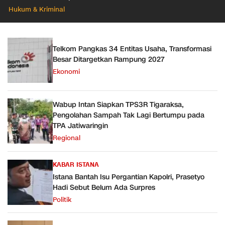
Propam Mabes Polri
Hukum & Kriminal
Diminta Turun
Telkom Pangkas 34 Entitas Usaha, Transformasi
Besar Ditargetkan Rampung 2027
Ekonomi
Wabup Intan Siapkan TPS3R Tigaraksa,
Pengolahan Sampah Tak Lagi Bertumpu pada
TPA Jatiwaringin
Regional
KABAR ISTANA
Istana Bantah Isu Pergantian Kapolri, Prasetyo
Hadi Sebut Belum Ada Surpres
Politik