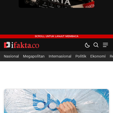
ifakta.co
#pastibenar
Nasional
Megapolitan
Internasional
Politik
Ekonomi
R