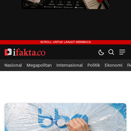
ifakta.co
#pastibenar
Nasional
Megapolitan
Internasional
Politik
Ekonomi
R