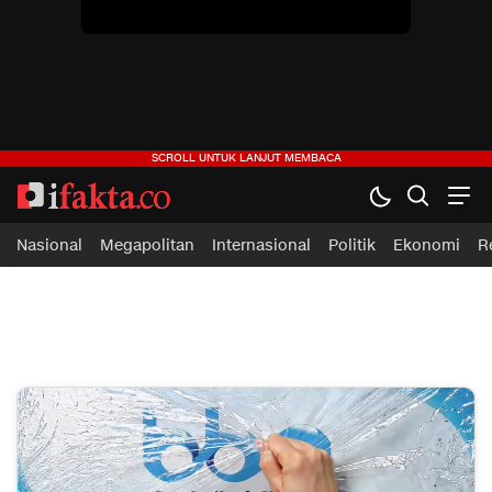
ifakta.co
#pastibenar
Nasional
Megapolitan
Internasional
Politik
Ekonomi
R