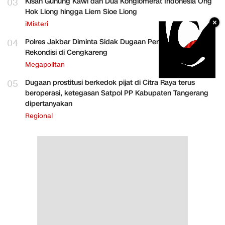
03
Kisah Gunung Kawi dan Dua Konglomerat Indonesia Ong
Hok Liong hingga Liem Sioe Liong
×
iMisteri
04
Polres Jakbar Diminta Sidak Dugaan Perakitan HP
Rekondisi di Cengkareng
Megapolitan
05
Dugaan prostitusi berkedok pijat di Citra Raya terus
beroperasi, ketegasan Satpol PP Kabupaten Tangerang
dipertanyakan
Regional