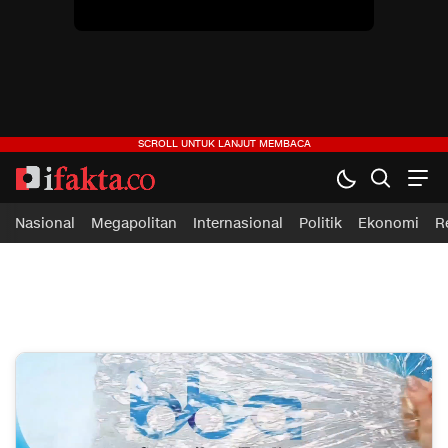
ifakta.co
#pastibenar
Nasional
Megapolitan
Internasional
Politik
Ekonomi
R