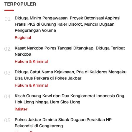
TERPOPULER
01
Diduga Minim Pengawasan, Proyek Betonisasi Aspirasi
Fraksi PKS di Gunung Kaler Disorot, Muncul Dugaan
Pengurangan Volume
Regional
02
Kasat Narkoba Polres Tangsel Ditangkap, Diduga Terlibat
Narkoba
Hukum & Kriminal
03
Diduga Catut Nama Kejaksaan, Pria di Kalideres Mengaku
Bisa Urus Perkara di Polres Jakbar
Hukum & Kriminal
04
Kisah Gunung Kawi dan Dua Konglomerat Indonesia Ong
Hok Liong hingga Liem Sioe Liong
iMisteri
05
Polres Jakbar Diminta Sidak Dugaan Perakitan HP
Rekondisi di Cengkareng