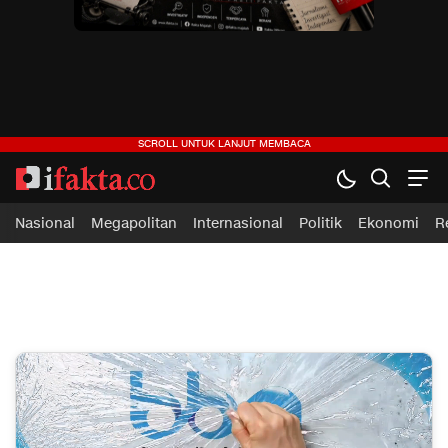
ifakta.co
#pastibenar
Nasional
Megapolitan
Internasional
Politik
Ekonomi
R