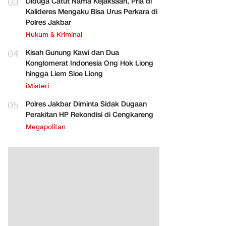
03
Diduga Catut Nama Kejaksaan, Pria di
Kalideres Mengaku Bisa Urus Perkara di
Polres Jakbar
Hukum & Kriminal
04
Kisah Gunung Kawi dan Dua
Konglomerat Indonesia Ong Hok Liong
hingga Liem Sioe Liong
iMisteri
05
Polres Jakbar Diminta Sidak Dugaan
Perakitan HP Rekondisi di Cengkareng
Megapolitan