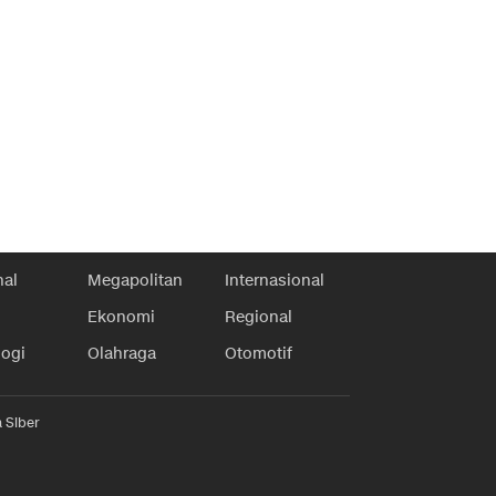
nal
Megapolitan
Internasional
Ekonomi
Regional
logi
Olahraga
Otomotif
 Siber