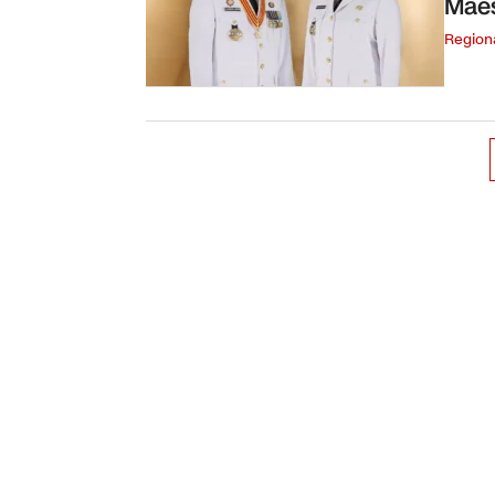
Maes
Region