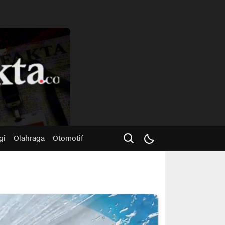
Advertisme
gi
Olahraga
Otomotif