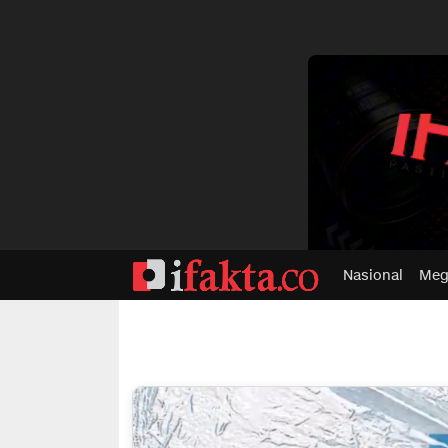
dvertisment
Nasional
Meg
ifakta.co
#pastibenar