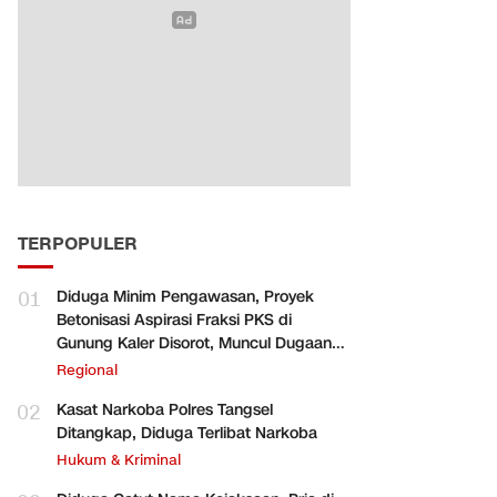
TERPOPULER
01
Diduga Minim Pengawasan, Proyek
Betonisasi Aspirasi Fraksi PKS di
Gunung Kaler Disorot, Muncul Dugaan
Pengurangan Volume
Regional
02
Kasat Narkoba Polres Tangsel
Ditangkap, Diduga Terlibat Narkoba
Hukum & Kriminal