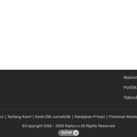
Nasio
Politik
Tekno
si
Tentang Kami
Kode Etik Jurnalistik
Kebijakan Privasi
Pedoman Media
©Copyright 2018 – 2026 ifakta.co All Rights Reserved
TUTUP