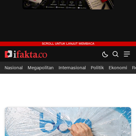
ifakta.co
#pastibenar
Nasional
Megapolitan
Internasional
Politik
Ekonomi
R