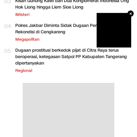
03
Kisah Gunung Kawi dan Dua Konglomerat Indonesia Ong
Hok Liong hingga Liem Sioe Liong
×
iMisteri
04
Polres Jakbar Diminta Sidak Dugaan Perakitan HP
Rekondisi di Cengkareng
Megapolitan
05
Dugaan prostitusi berkedok pijat di Citra Raya terus
beroperasi, ketegasan Satpol PP Kabupaten Tangerang
dipertanyakan
Regional