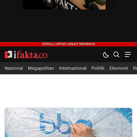
ifakta.co
#pastibenar
Nasional
Megapolitan
Internasional
Politik
Ekonomi
R