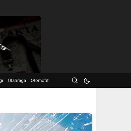
Advertisme
gi
Olahraga
Otomotif