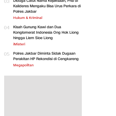
03
Diduga Catut Nama Kejaksaan, Pria di
Kalideres Mengaku Bisa Urus Perkara di
Polres Jakbar
Hukum & Kriminal
04
Kisah Gunung Kawi dan Dua
Konglomerat Indonesia Ong Hok Liong
hingga Liem Sioe Liong
iMisteri
05
Polres Jakbar Diminta Sidak Dugaan
Perakitan HP Rekondisi di Cengkareng
Megapolitan