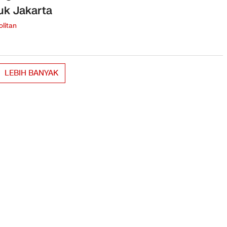
k Jakarta
litan
LEBIH BANYAK