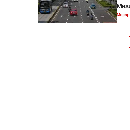
Masu
Megapo