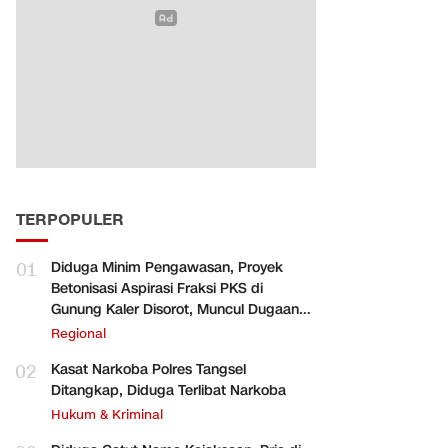
TERPOPULER
01
Diduga Minim Pengawasan, Proyek
Betonisasi Aspirasi Fraksi PKS di
Gunung Kaler Disorot, Muncul Dugaan
Pengurangan Volume
Regional
02
Kasat Narkoba Polres Tangsel
Ditangkap, Diduga Terlibat Narkoba
Hukum & Kriminal