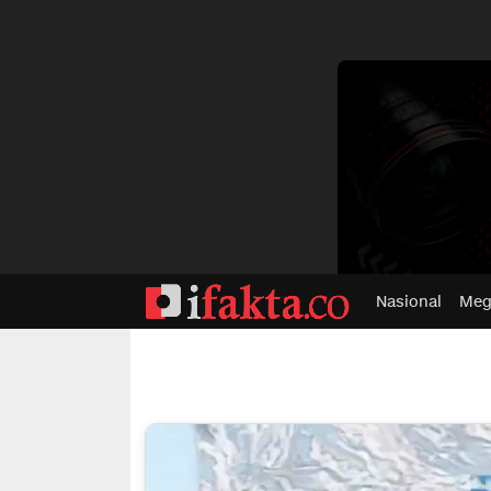
dvertisment
Nasional
Meg
ifakta.co
#pastibenar