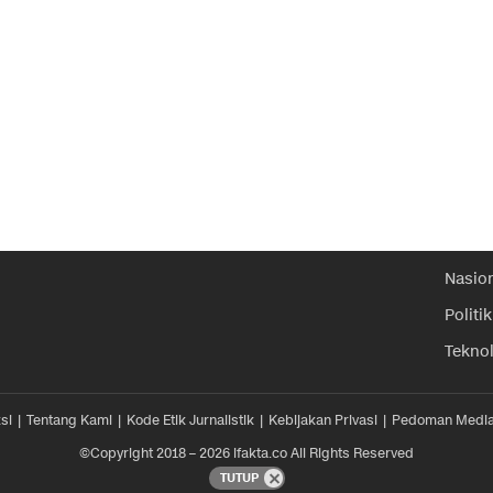
Nasio
Politik
Tekno
si
Tentang Kami
Kode Etik Jurnalistik
Kebijakan Privasi
Pedoman Media
©Copyright 2018 – 2026 ifakta.co All Rights Reserved
TUTUP