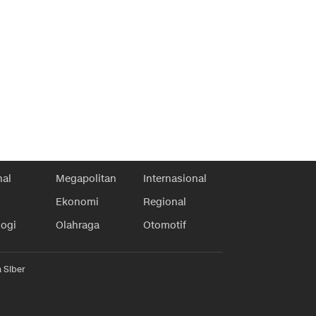
nal
Megapolitan
Internasional
Ekonomi
Regional
logi
Olahraga
Otomotif
 Siber