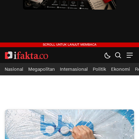
ifakta.co
#pastibenar
Nasional
Megapolitan
Internasional
Politik
Ekonomi
R