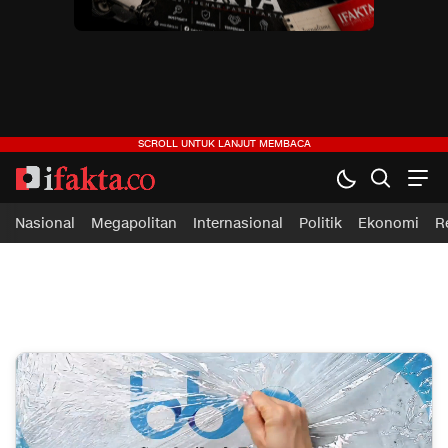
ifakta.co
#pastibenar
Nasional
Megapolitan
Internasional
Politik
Ekonomi
R