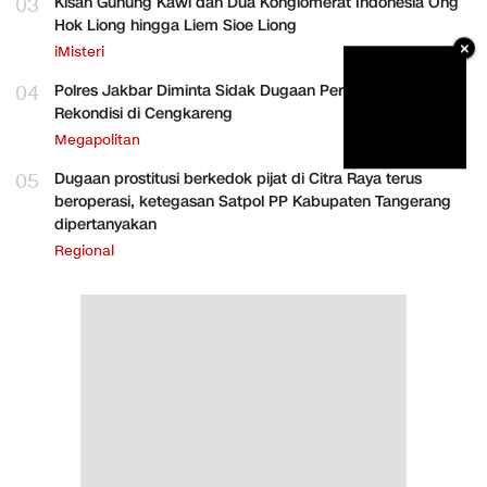
03
Kisah Gunung Kawi dan Dua Konglomerat Indonesia Ong
Hok Liong hingga Liem Sioe Liong
×
iMisteri
04
Polres Jakbar Diminta Sidak Dugaan Perakitan HP
Rekondisi di Cengkareng
Megapolitan
05
Dugaan prostitusi berkedok pijat di Citra Raya terus
beroperasi, ketegasan Satpol PP Kabupaten Tangerang
dipertanyakan
Regional