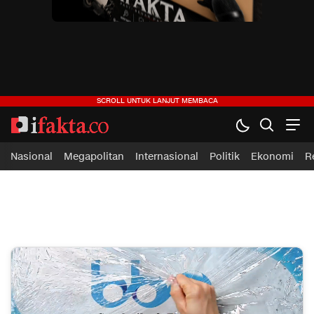
ifakta.co
#pastibenar
Nasional
Megapolitan
Internasional
Politik
Ekonomi
R