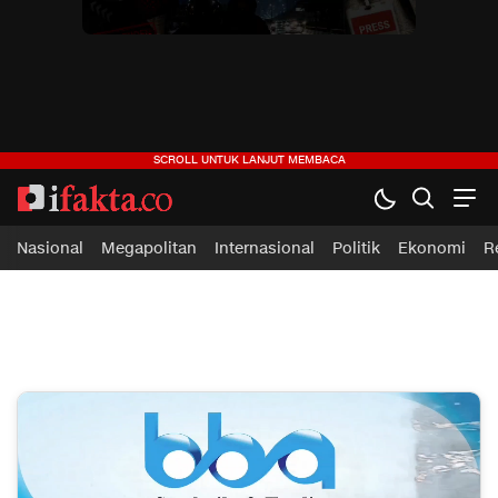
ifakta.co
#pastibenar
Nasional
Megapolitan
Internasional
Politik
Ekonomi
R