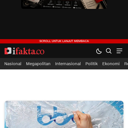
ifakta.co
#pastibenar
Nasional
Megapolitan
Internasional
Politik
Ekonomi
R