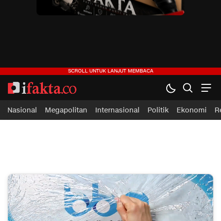
ifakta.co
#pastibenar
Nasional
Megapolitan
Internasional
Politik
Ekonomi
R