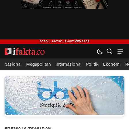
ifakta.co
#pastibenar
Nasional
Megapolitan
Internasional
Politik
Ekonomi
R