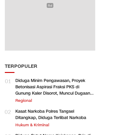
TERPOPULER
01
Diduga Minim Pengawasan, Proyek
Betonisasi Aspirasi Fraksi PKS di
Gunung Kaler Disorot, Muncul Dugaan
Pengurangan Volume
Regional
02
Kasat Narkoba Polres Tangsel
Ditangkap, Diduga Terlibat Narkoba
Hukum & Kriminal