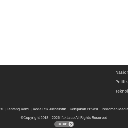
Nasio
Politik
Tekno
si
Tentang Kami
Kode Etik Jurnalistik
Kebijakan Privasi
Pedoman Media
©Copyright 2018 – 2026 ifakta.co All Rights Reserved
TUTUP