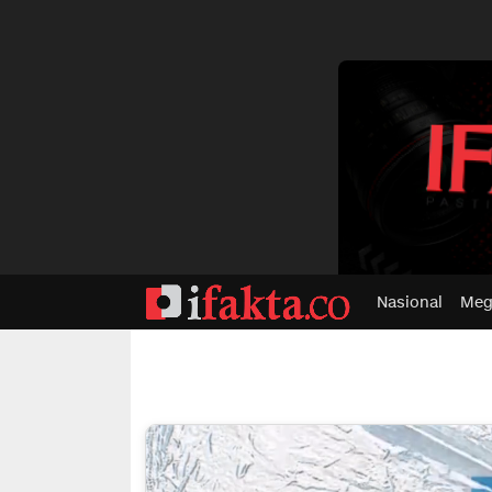
dvertisment
Nasional
Meg
ifakta.co
#pastibenar