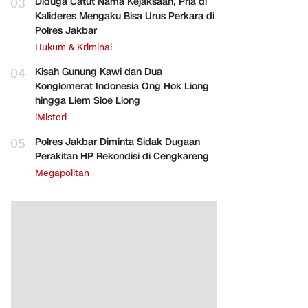
03
Diduga Catut Nama Kejaksaan, Pria di
Kalideres Mengaku Bisa Urus Perkara di
Polres Jakbar
Hukum & Kriminal
04
Kisah Gunung Kawi dan Dua
Konglomerat Indonesia Ong Hok Liong
hingga Liem Sioe Liong
iMisteri
05
Polres Jakbar Diminta Sidak Dugaan
Perakitan HP Rekondisi di Cengkareng
Megapolitan