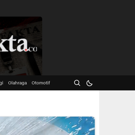
Advertisme
gi
Olahraga
Otomotif