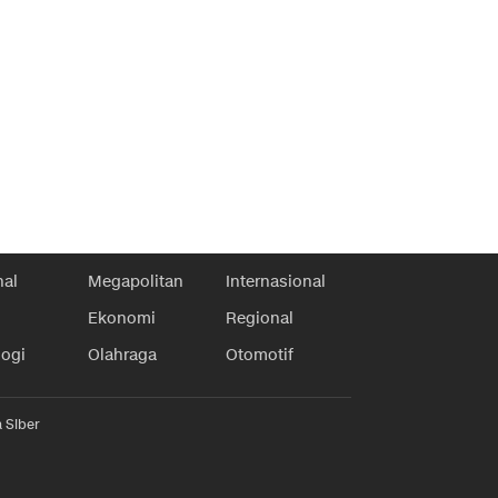
nal
Megapolitan
Internasional
Ekonomi
Regional
logi
Olahraga
Otomotif
 Siber